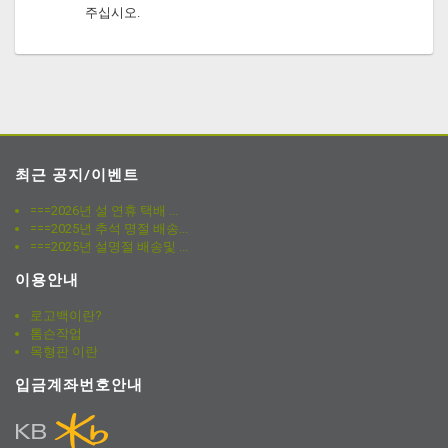
주십시오.
최근 공지/이벤트
===2026년 설 연휴 택배 ...
===2025년 추석 명절 배송...
===2025년 설명절 배송및 ...
이용안내
로고백이란?
톰슨작업
목형판 이란
입금계좌번호안내